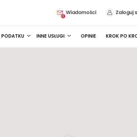
Wiadomości
Zaloguj s
3
 PODATKU
INNE USŁUGI
OPINIE
KROK PO KR