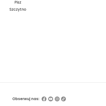
Pisz
Szczytno
ź możliwości współpracy
Obserwuj nas: