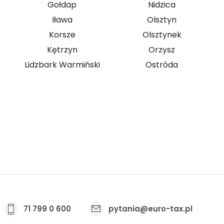
Gołdap
Nidzica
Iława
Olsztyn
Korsze
Olsztynek
Kętrzyn
Orzysz
Lidzbark Warmiński
Ostróda
z kontakt z osobami pracującymi za granicą? Sprawd
71 799 0 600
pytania@euro-tax.pl