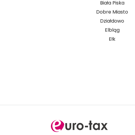
Biała Piska
Dobre Miasto
Działdowo
Elbląg
Ełk
Prowadzisz firmę i mas