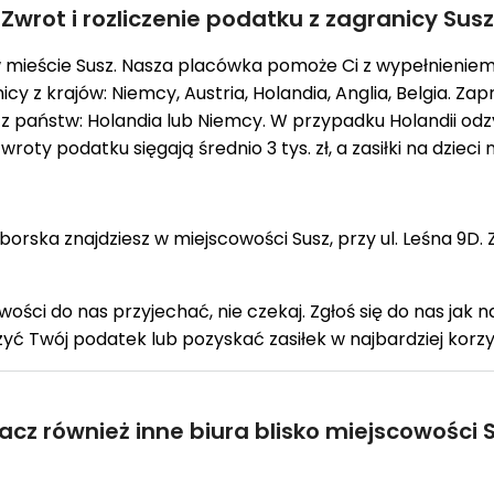
Zwrot i rozliczenie podatku z zagranicy Susz
 w mieście Susz. Nasza placówka pomoże Ci z wypełnien
cy z krajów: Niemcy, Austria, Holandia, Anglia, Belgia. Za
z państw: Holandia lub Niemcy. W przypadku Holandii odz
ty podatku sięgają średnio 3 tys. zł, a zasiłki na dzieci
rska znajdziesz w miejscowości Susz, przy ul. Leśna 9D.
iwości do nas przyjechać, nie czekaj. Zgłoś się do nas jak 
czyć Twój podatek lub pozyskać zasiłek w najbardziej korz
acz również inne biura blisko miejscowości S