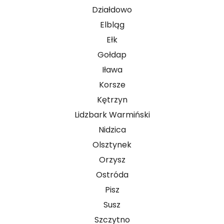
Działdowo
Elbląg
Ełk
Gołdap
Iława
Korsze
Kętrzyn
Lidzbark Warmiński
Nidzica
Olsztynek
Orzysz
Ostróda
Pisz
Susz
Szczytno