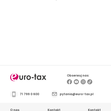
Prowadzisz firmę i masz kontakt z osobami
pracującymi za granicą? Sprawdź możliwości
współpracy
Obserwuj nas:
71 799 0 600
pytania@euro-tax.pl
O nas
Kontakt
Kontakt