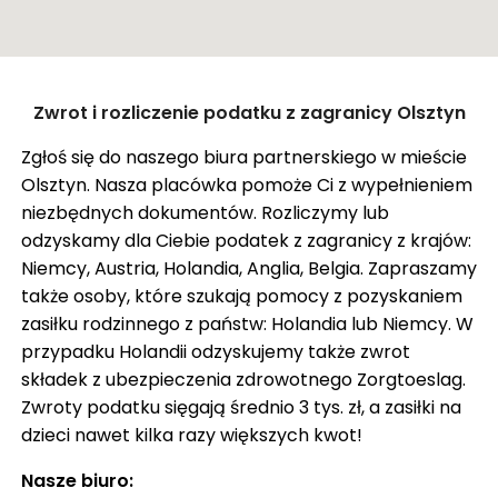
ZASIŁEK RODZINNY W NIEMCZECH
ODZYSKANIE CZEKU Z ANGLII
OPINIE
Zamknij
Zwrot i rozliczenie podatku z zagranicy Olsztyn
KROK PO KROKU
Pokaż trasę
Zgłoś się do naszego biura partnerskiego w mieście
FAQ
Olsztyn. Nasza placówka pomoże Ci z wypełnieniem
SŁOWNIK
niezbędnych dokumentów. Rozliczymy lub
odzyskamy dla Ciebie podatek z zagranicy z krajów:
O NAS
Niemcy, Austria, Holandia, Anglia, Belgia. Zapraszamy
także osoby, które szukają pomocy z pozyskaniem
KARIERA
zasiłku rodzinnego z państw: Holandia lub Niemcy. W
DLA FIRM
przypadku Holandii odzyskujemy także zwrot
składek z ubezpieczenia zdrowotnego Zorgtoeslag.
BLOG
Zwroty podatku sięgają średnio 3 tys. zł, a zasiłki na
KONTAKT
dzieci nawet kilka razy większych kwot!
Nasze biuro: