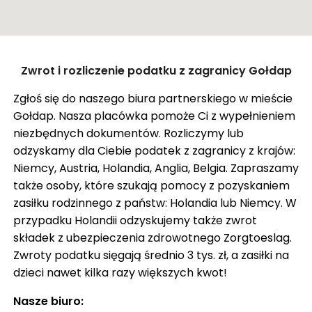
ZASIŁEK RODZINNY W NIEMCZECH
ODZYSKANIE CZEKU Z ANGLII
OPINIE
Zamknij
Zwrot i rozliczenie podatku z zagranicy Gołdap
KROK PO KROKU
Pokaż trasę
Zgłoś się do naszego biura partnerskiego w mieście
FAQ
Gołdap. Nasza placówka pomoże Ci z wypełnieniem
SŁOWNIK
niezbędnych dokumentów. Rozliczymy lub
odzyskamy dla Ciebie podatek z zagranicy z krajów:
O NAS
Niemcy, Austria, Holandia, Anglia, Belgia. Zapraszamy
także osoby, które szukają pomocy z pozyskaniem
KARIERA
zasiłku rodzinnego z państw: Holandia lub Niemcy. W
DLA FIRM
przypadku Holandii odzyskujemy także zwrot
składek z ubezpieczenia zdrowotnego Zorgtoeslag.
BLOG
Zwroty podatku sięgają średnio 3 tys. zł, a zasiłki na
KONTAKT
dzieci nawet kilka razy większych kwot!
Nasze biuro: