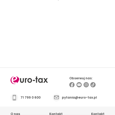
Prowadzisz firmę i masz kontakt z osobami
pracującymi za granicą? Sprawdź możliwości
współpracy
Obserwuj nas:
71 799 0 600
pytania@euro-tax.pl
O nas
Kontakt
Kontakt