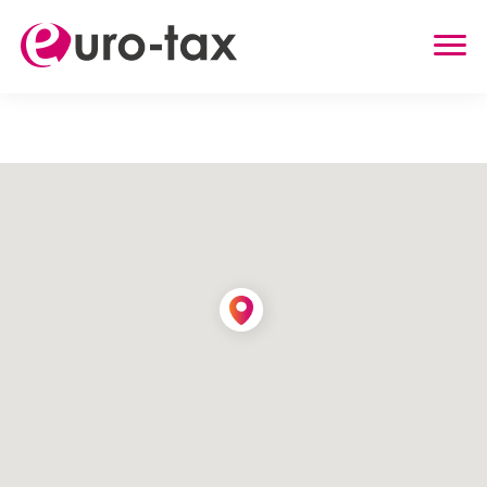
ZWROT PODATKU
HOLANDIA
NIEMCY
WIELKA BRYTANIA
BELGIA
AUSTRIA
INNE USŁUGI
ZWROT UBEZPIECZENIA Z HOLANDII
ZASIŁEK RODZINNY W HOLANDII