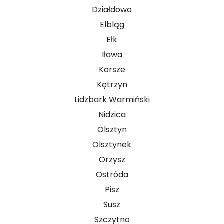
Działdowo
Elbląg
Ełk
Iława
Korsze
Kętrzyn
Lidzbark Warmiński
Nidzica
Olsztyn
Olsztynek
Orzysz
Ostróda
Pisz
Susz
Szczytno