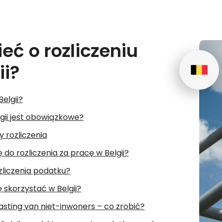
eć o rozliczeniu
ii?
elgii?
lgii jest obowiązkowe?
y rozliczenia
o rozliczenia za pracę w Belgii?
zliczenia podatku?
 skorzystać w Belgii?
sting van niet-inwoners – co zrobić?