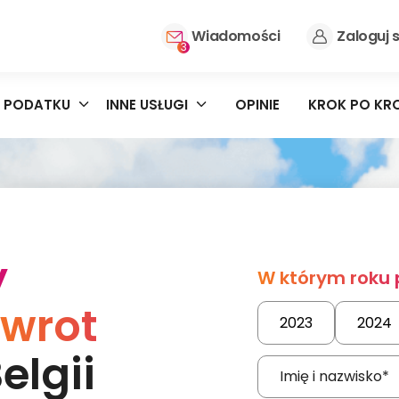
Wiadomości
Zaloguj s
3
 PODATKU
INNE USŁUGI
OPINIE
KROK PO KR
y
W którym roku
zwrot
2023
2024
elgii