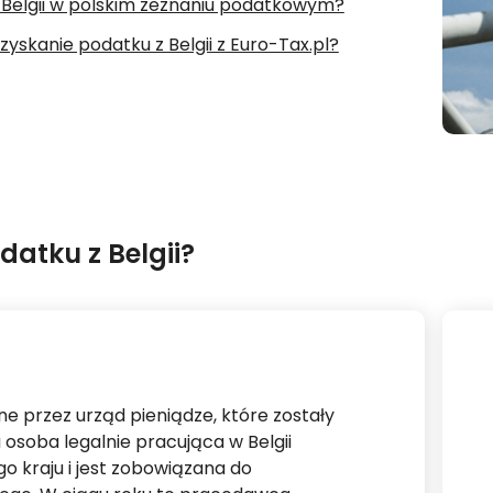
 Belgii w polskim zeznaniu podatkowym?
zyskanie podatku z Belgii z Euro-Tax.pl?
atku z Belgii?
e przez urząd pieniądze, które zostały
osoba legalnie pracująca w Belgii
 kraju i jest zobowiązana do