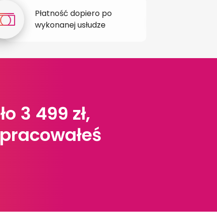
Płatność dopiero po
B
wykonanej usłudze
n
o 3 499 zł,
i pracowałeś