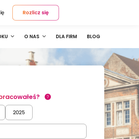
ię
Rozlicz się
Kontakt
OKU
O NAS
DLA FIRM
BLOG
 pracowałeś?
2025