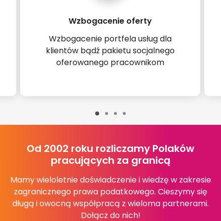
Wzbogacenie oferty
Wzbogacenie portfela usług dla
klientów bądź pakietu socjalnego
oferowanego pracownikom
Od 2002 roku rozliczamy Polaków
pracujących za granicą
Mamy wieloletnie doświadczenie i wiedzę w zakresie
zagranicznego prawa podatkowego. Cieszymy się
długą i owocną współpracą z wieloma partnerami.
Dołącz do nich!