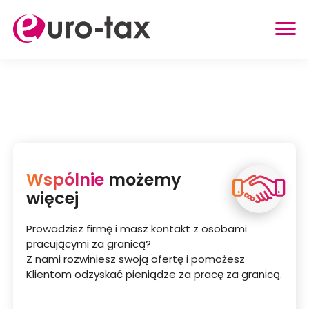
ZWROT PODATKU
HOLANDIA
NIEMCY
WIELKA BRYTANIA
Wspólnie
możemy
BELGIA
więcej
AUSTRIA
Prowadzisz firmę i masz kontakt z osobami
INNE USŁUGI
pracującymi za granicą?
Z nami rozwiniesz swoją ofertę i pomożesz
ZWROT UBEZPIECZENIA Z HOLANDII
Klientom odzyskać pieniądze za pracę za granicą.
ZASIŁEK RODZINNY W HOLANDII