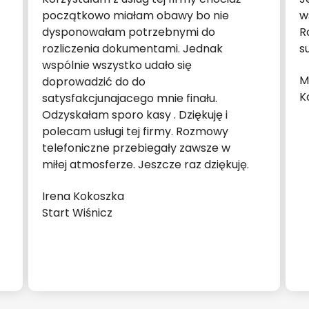
początkowo miałam obawy bo nie
w
dysponowałam potrzebnymi do
R
rozliczenia dokumentami. Jednak
s
wspólnie wszystko udało się
M
doprowadzić do do
K
satysfakcjunajacego mnie finału.
Odzyskałam sporo kasy . Dziękuję i
polecam usługi tej firmy. Rozmowy
telefoniczne przebiegały zawsze w
miłej atmosferze. Jeszcze raz dziękuję.
Irena Kokoszka
Start Wiśnicz