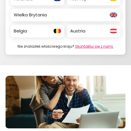
ZASIŁEK RODZINNY W NIEMCZECH
ODZYSKANIE CZEKU Z ANGLII
Wielka Brytania
OPINIE
Belgia
Austria
KROK PO KROKU
FAQ
Nie znalazłeś właściwego kraju?
Skontaktuj się z nami.
SŁOWNIK
O NAS
KARIERA
DLA FIRM
BLOG
KONTAKT