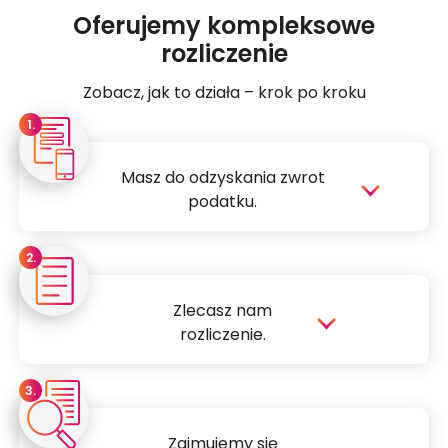
Oferujemy kompleksowe
rozliczenie
Zobacz, jak to działa – krok po kroku
1.
Masz do odzyskania zwrot
podatku.
87% osób pracujących za granicą może
2.
odzyskać zwrot podatku.
Wypełnij formularz kontaktowy.
Zlecasz nam
Nasz Doradca zadzwoni do Ciebie.
rozliczenie.
Odpowiemy na wszystkie Twoje pytania.
3.
Aby nawiązać współpracę prześlemy do
Ciebie dokumenty.
Zajmujemy się
Wystarczy, ze je wypełnisz i odeślesz do nas.