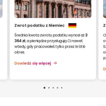
Zwrot podatku z Niemiec
Z
Średnia kwota zwrotu podatku wynosi aż
3
O
364 zł
, a pieniądze przysługują Ci nawet
o
wtedy, gdy pracowałeś tylko przez krótki
S
okres.
o
p
Dowiedz się więcej
D