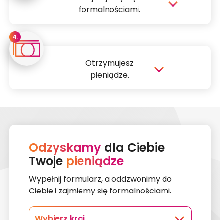
formalnościami.
Przygotowujemy dla Ciebie deklarację
4.
podatkową.
Przesyłamy ja do zagranicznego urzędu i
Otrzymujesz
kontaktujemy się z nim w sprawie Twojego
pieniądze.
rozliczenia.
Możesz śledzić postępy na bieżąco w Panelu
Odzyskujemy dla Ciebie zwrot podatku.
Klienta.
Przekazujemy pieniądze na wskazane przez
Ciebie konto.
Pobieramy opłatę za usługę.
Możesz cieszyć się swoim zwrotem.
Odzyskamy
dla Ciebie
Twoje
pieniądze
Wypełnij formularz, a oddzwonimy do
Ciebie i zajmiemy się formalnościami.
Wybierz kraj