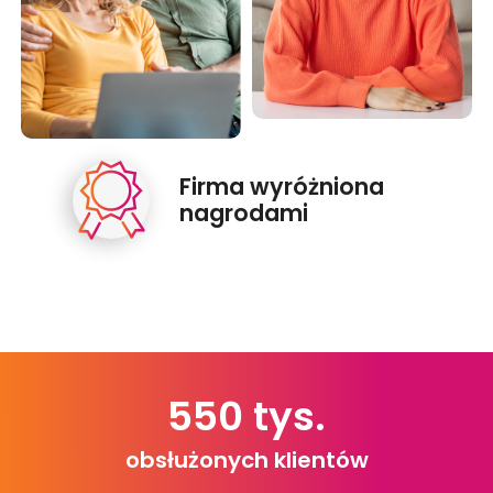
Firma wyróżniona
nagrodami
Poznaj nas
550
tys.
obsłużonych klientów