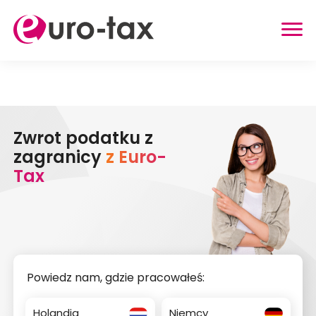
ZWROT PODATKU
HOLANDIA
Zwrot podatku z
NIEMCY
zagranicy
z Euro-
WIELKA BRYTANIA
Tax
BELGIA
AUSTRIA
INNE USŁUGI
ZWROT UBEZPIECZENIA Z HOLANDII
Powiedz nam, gdzie pracowałeś:
ZASIŁEK RODZINNY W HOLANDII
Holandia
Niemcy