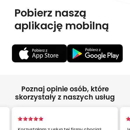
Pobierz naszą
aplikację mobilną
Poznaj opinie osób, które
skorzystały z naszych usług
Korzystałam z usług tej firmy chociaż
J