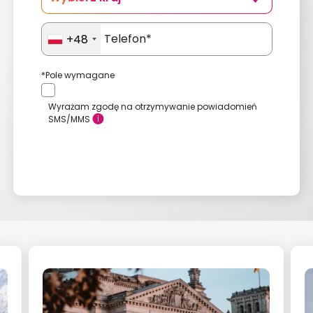
Holandia
+48
Niemcy
*Pole wymagane
Wielka Brytania
Wyrażam zgodę na otrzymywanie powiadomień
SMS/MMS
Belgia
Austria
Wyślij