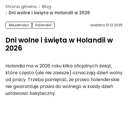
ZASIŁEK RODZINNY W NIEMCZECH
Strona główna
Blog
/
ODZYSKANIE CZEKU Z ANGLII
Dni wolne i święta w Holandii w 2026
/
OPINIE
Aktualności
Holandia
dodano 01.12.2025
KROK PO KROKU
Dni wolne i święta w Holandii w
FAQ
2026
SŁOWNIK
O NAS
Holandia ma w 2026 roku kilka oficjalnych świąt,
które często (ale nie zawsze) oznaczają dzień wolny
KARIERA
od pracy. Trzeba pamiętać, że prawo holenderskie
DLA FIRM
nie gwarantuje prawa do wolnego w każdy dzień
ustawowo świąteczny.
BLOG
KONTAKT
Odzyskaj podatek z Holandii