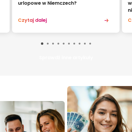
urlopowe w Niemczech?
w
n
Czytaj dalej
C
Sprawdź inne artykuły