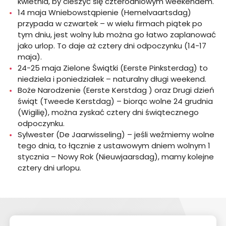
kwietnia, by cieszyć się czterodniowym weekendem.
14 maja Wniebowstąpienie (Hemelvaartsdag)
przypada w czwartek – w wielu firmach piątek po
tym dniu, jest wolny lub można go łatwo zaplanować
jako urlop. To daje aż cztery dni odpoczynku (14-17
maja).
24-25 maja Zielone Świątki (Eerste Pinksterdag) to
niedziela i poniedziałek – naturalny długi weekend.
Boże Narodzenie (Eerste Kerstdag ) oraz Drugi dzień
świąt (Tweede Kerstdag) – biorąc wolne 24 grudnia
(Wigilię), można zyskać cztery dni świątecznego
odpoczynku.
Sylwester (De Jaarwisseling) – jeśli weźmiemy wolne
tego dnia, to łącznie z ustawowym dniem wolnym 1
stycznia – Nowy Rok (Nieuwjaarsdag), mamy kolejne
cztery dni urlopu.