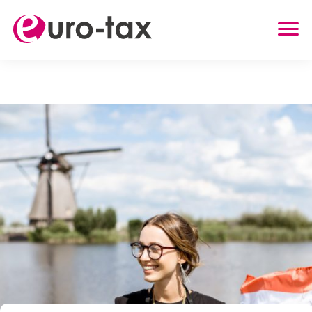
ZWROT PODATKU
HOLANDIA
NIEMCY
WIELKA BRYTANIA
BELGIA
AUSTRIA
INNE USŁUGI
ZWROT UBEZPIECZENIA Z HOLANDII
ZASIŁEK RODZINNY W HOLANDII