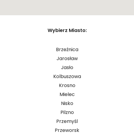
ZASIŁEK RODZINNY W NIEMCZECH
ODZYSKANIE CZEKU Z ANGLII
OPINIE
Zamknij
Wybierz Miasto:
KROK PO KROKU
Pokaż trasę
FAQ
Brzeźnica
SŁOWNIK
Jarosław
O NAS
Jasło
Kolbuszowa
KARIERA
Krosno
DLA FIRM
Mielec
BLOG
Nisko
Pilzno
KONTAKT
Przemyśl
Przeworsk