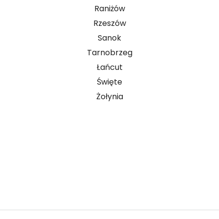
Raniżów
Rzeszów
Sanok
Tarnobrzeg
Łańcut
Święte
Żołynia
Prowadzisz firmę i masz kontakt z osobami
pracującymi za granicą? Sprawdź możliwości
współpracy