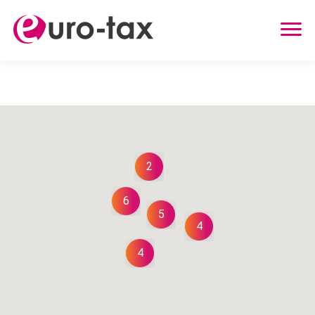
ZWROT PODATKU
HOLANDIA
NIEMCY
WIELKA BRYTANIA
2
BELGIA
6
AUSTRIA
5
4
INNE USŁUGI
4
ZWROT UBEZPIECZENIA Z HOLANDII
ZASIŁEK RODZINNY W HOLANDII