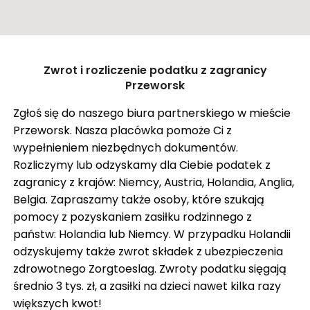
ZASIŁEK RODZINNY W NIEMCZECH
ODZYSKANIE CZEKU Z ANGLII
OPINIE
Zamknij
Zwrot i rozliczenie podatku z zagranicy
KROK PO KROKU
Pokaż trasę
Przeworsk
FAQ
Zgłoś się do naszego biura partnerskiego w mieście
Przeworsk. Nasza placówka pomoże Ci z
SŁOWNIK
wypełnieniem niezbędnych dokumentów.
O NAS
Rozliczymy lub odzyskamy dla Ciebie podatek z
zagranicy z krajów: Niemcy, Austria, Holandia, Anglia,
KARIERA
Belgia. Zapraszamy także osoby, które szukają
DLA FIRM
pomocy z pozyskaniem zasiłku rodzinnego z
państw: Holandia lub Niemcy. W przypadku Holandii
BLOG
odzyskujemy także zwrot składek z ubezpieczenia
KONTAKT
zdrowotnego Zorgtoeslag. Zwroty podatku sięgają
średnio 3 tys. zł, a zasiłki na dzieci nawet kilka razy
większych kwot!