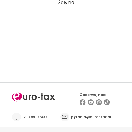
Żołynia
Prowadzisz firmę i masz kontakt z osobami
pracującymi za granicą? Sprawdź możliwości
współpracy
Obserwuj nas:
71 799 0 600
pytania@euro-tax.pl