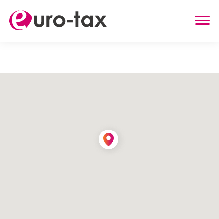
ZWROT PODATKU
HOLANDIA
NIEMCY
WIELKA BRYTANIA
BELGIA
AUSTRIA
INNE USŁUGI
ZWROT UBEZPIECZENIA Z HOLANDII
ZASIŁEK RODZINNY W HOLANDII