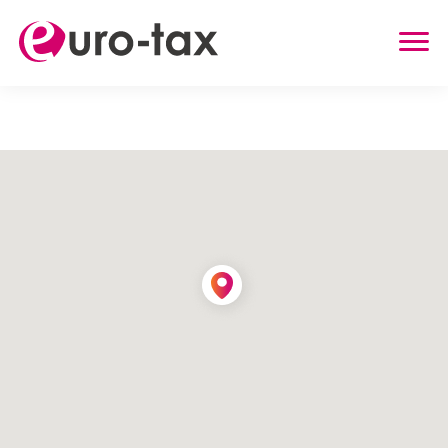
ZWROT PODATKU
HOLANDIA
NIEMCY
WIELKA BRYTANIA
BELGIA
AUSTRIA
INNE USŁUGI
ZWROT UBEZPIECZENIA Z HOLANDII
ZASIŁEK RODZINNY W HOLANDII