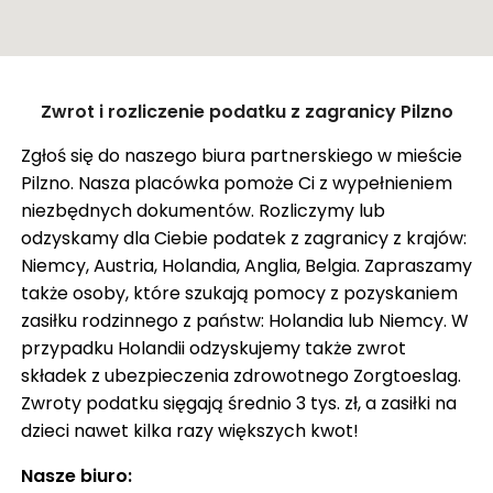
ZASIŁEK RODZINNY W NIEMCZECH
ODZYSKANIE CZEKU Z ANGLII
OPINIE
Zamknij
Zwrot i rozliczenie podatku z zagranicy Pilzno
KROK PO KROKU
Pokaż trasę
Zgłoś się do naszego biura partnerskiego w mieście
FAQ
Pilzno. Nasza placówka pomoże Ci z wypełnieniem
SŁOWNIK
niezbędnych dokumentów. Rozliczymy lub
odzyskamy dla Ciebie podatek z zagranicy z krajów:
O NAS
Niemcy, Austria, Holandia, Anglia, Belgia. Zapraszamy
także osoby, które szukają pomocy z pozyskaniem
KARIERA
zasiłku rodzinnego z państw: Holandia lub Niemcy. W
DLA FIRM
przypadku Holandii odzyskujemy także zwrot
składek z ubezpieczenia zdrowotnego Zorgtoeslag.
BLOG
Zwroty podatku sięgają średnio 3 tys. zł, a zasiłki na
KONTAKT
dzieci nawet kilka razy większych kwot!
Nasze biuro: