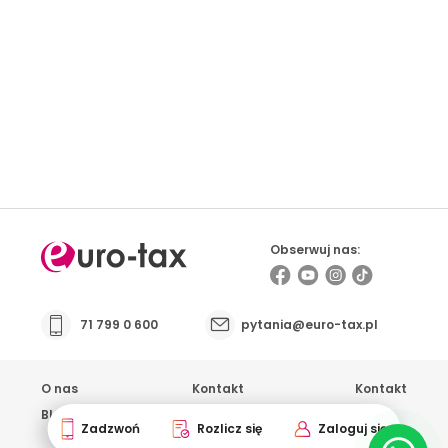
Prowadzisz firmę i masz kontakt z osobami
pracującymi za granicą? Sprawdź możliwości
współpracy
Obserwuj nas:
71 799 0 600
pytania@euro-tax.pl
O nas
Kontakt
Kontakt
Blog
Opinie
Zadzwoń
Rozlicz się
Zaloguj się