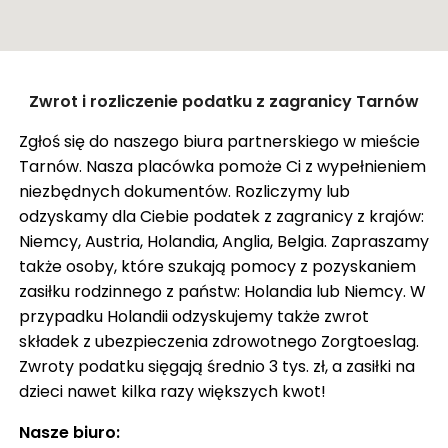
ZASIŁEK RODZINNY W NIEMCZECH
ODZYSKANIE CZEKU Z ANGLII
OPINIE
Zamknij
Zwrot i rozliczenie podatku z zagranicy Tarnów
KROK PO KROKU
Pokaż trasę
Zgłoś się do naszego biura partnerskiego w mieście
FAQ
Tarnów. Nasza placówka pomoże Ci z wypełnieniem
SŁOWNIK
niezbędnych dokumentów. Rozliczymy lub
odzyskamy dla Ciebie podatek z zagranicy z krajów:
O NAS
Niemcy, Austria, Holandia, Anglia, Belgia. Zapraszamy
także osoby, które szukają pomocy z pozyskaniem
KARIERA
zasiłku rodzinnego z państw: Holandia lub Niemcy. W
DLA FIRM
przypadku Holandii odzyskujemy także zwrot
składek z ubezpieczenia zdrowotnego Zorgtoeslag.
BLOG
Zwroty podatku sięgają średnio 3 tys. zł, a zasiłki na
KONTAKT
dzieci nawet kilka razy większych kwot!
Nasze biuro: