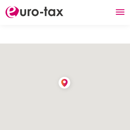
ZWROT PODATKU
HOLANDIA
NIEMCY
WIELKA BRYTANIA
BELGIA
AUSTRIA
INNE USŁUGI
ZWROT UBEZPIECZENIA Z HOLANDII
ZASIŁEK RODZINNY W HOLANDII