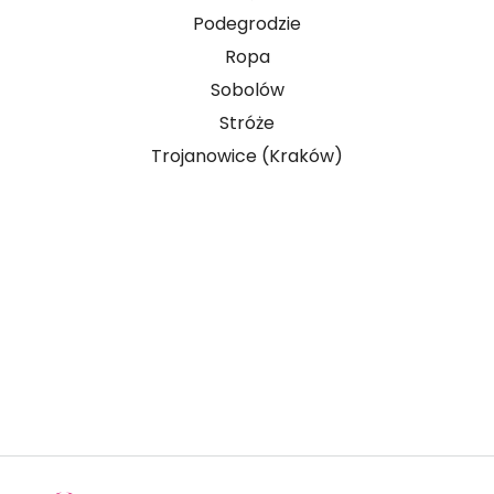
Podegrodzie
Ropa
Sobolów
Stróże
Trojanowice (Kraków)
Prowadzisz firmę i masz kontakt z osobami
pracującymi za granicą? Sprawdź możliwości
współpracy