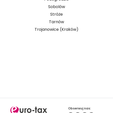
Sobolów
Stróże
Tarnów
Trojanowice (Kraków)
Prowadzisz firmę i masz kontakt z osobami
pracującymi za granicą? Sprawdź możliwości
współpracy
Obserwuj nas: