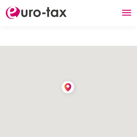
ZWROT PODATKU
HOLANDIA
NIEMCY
WIELKA BRYTANIA
BELGIA
AUSTRIA
INNE USŁUGI
ZWROT UBEZPIECZENIA Z HOLANDII
ZASIŁEK RODZINNY W HOLANDII