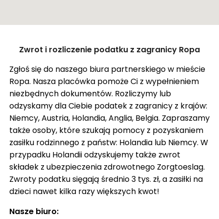
ZASIŁEK RODZINNY W NIEMCZECH
ODZYSKANIE CZEKU Z ANGLII
OPINIE
Zamknij
Zwrot i rozliczenie podatku z zagranicy Ropa
KROK PO KROKU
Pokaż trasę
Zgłoś się do naszego biura partnerskiego w mieście
FAQ
Ropa. Nasza placówka pomoże Ci z wypełnieniem
SŁOWNIK
niezbędnych dokumentów. Rozliczymy lub
odzyskamy dla Ciebie podatek z zagranicy z krajów:
O NAS
Niemcy, Austria, Holandia, Anglia, Belgia. Zapraszamy
także osoby, które szukają pomocy z pozyskaniem
KARIERA
zasiłku rodzinnego z państw: Holandia lub Niemcy. W
DLA FIRM
przypadku Holandii odzyskujemy także zwrot
składek z ubezpieczenia zdrowotnego Zorgtoeslag.
BLOG
Zwroty podatku sięgają średnio 3 tys. zł, a zasiłki na
KONTAKT
dzieci nawet kilka razy większych kwot!
Nasze biuro: