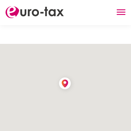
ZWROT PODATKU
HOLANDIA
NIEMCY
WIELKA BRYTANIA
BELGIA
AUSTRIA
INNE USŁUGI
ZWROT UBEZPIECZENIA Z HOLANDII
ZASIŁEK RODZINNY W HOLANDII