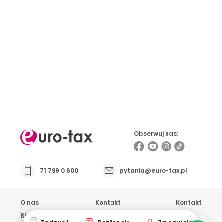
Prowadzisz firmę i masz kontakt z osobami
pracującymi za granicą? Sprawdź możliwości
współpracy
Obserwuj nas:
71 799 0 600
pytania@euro-tax.pl
O nas
Kontakt
Kontakt
Blog
Opinie