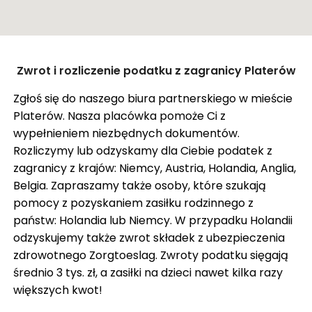
ZASIŁEK RODZINNY W NIEMCZECH
ODZYSKANIE CZEKU Z ANGLII
OPINIE
Zamknij
Zwrot i rozliczenie podatku z zagranicy Platerów
KROK PO KROKU
Pokaż trasę
Zgłoś się do naszego biura partnerskiego w mieście
FAQ
Platerów. Nasza placówka pomoże Ci z
SŁOWNIK
wypełnieniem niezbędnych dokumentów.
Rozliczymy lub odzyskamy dla Ciebie podatek z
O NAS
zagranicy z krajów: Niemcy, Austria, Holandia, Anglia,
Belgia. Zapraszamy także osoby, które szukają
KARIERA
pomocy z pozyskaniem zasiłku rodzinnego z
DLA FIRM
państw: Holandia lub Niemcy. W przypadku Holandii
odzyskujemy także zwrot składek z ubezpieczenia
BLOG
zdrowotnego Zorgtoeslag. Zwroty podatku sięgają
KONTAKT
średnio 3 tys. zł, a zasiłki na dzieci nawet kilka razy
większych kwot!