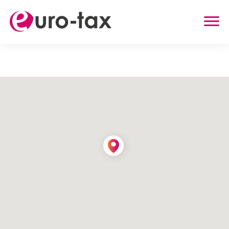
ZWROT PODATKU
HOLANDIA
NIEMCY
WIELKA BRYTANIA
BELGIA
AUSTRIA
INNE USŁUGI
ZWROT UBEZPIECZENIA Z HOLANDII
ZASIŁEK RODZINNY W HOLANDII