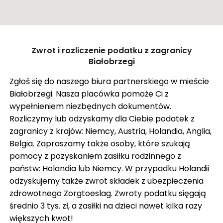
ZASIŁEK RODZINNY W NIEMCZECH
ODZYSKANIE CZEKU Z ANGLII
OPINIE
Zamknij
Zwrot i rozliczenie podatku z zagranicy
KROK PO KROKU
Pokaż trasę
Białobrzegi
FAQ
Zgłoś się do naszego biura partnerskiego w mieście
Białobrzegi. Nasza placówka pomoże Ci z
SŁOWNIK
wypełnieniem niezbędnych dokumentów.
O NAS
Rozliczymy lub odzyskamy dla Ciebie podatek z
zagranicy z krajów: Niemcy, Austria, Holandia, Anglia,
KARIERA
Belgia. Zapraszamy także osoby, które szukają
DLA FIRM
pomocy z pozyskaniem zasiłku rodzinnego z
państw: Holandia lub Niemcy. W przypadku Holandii
BLOG
odzyskujemy także zwrot składek z ubezpieczenia
KONTAKT
zdrowotnego Zorgtoeslag. Zwroty podatku sięgają
średnio 3 tys. zł, a zasiłki na dzieci nawet kilka razy
większych kwot!