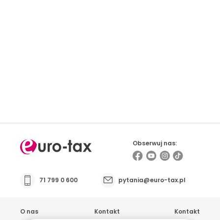
Prowadzisz firmę i masz kontakt z osobami
pracującymi za granicą? Sprawdź możliwości
współpracy
Obserwuj nas:
71 799 0 600
pytania@euro-tax.pl
O nas
Kontakt
Kontakt