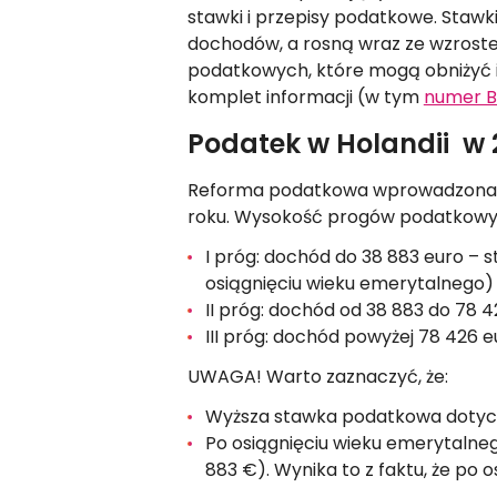
stawki i przepisy podatkowe. Stawk
dochodów, a rosną wraz ze wzroste
podatkowych, które mogą obniżyć i
komplet informacji (w tym
numer 
Podatek w Holandii w 2
Reforma podatkowa wprowadzona ro
roku. Wysokość progów podatkowych
I próg: dochód do 38 883 euro – 
osiągnięciu wieku emerytalnego)
II próg: dochód od 38 883 do 78 
III próg: dochód powyżej 78 426 
UWAGA! Warto zaznaczyć, że:
Wyższa stawka podatkowa dotyczy
Po osiągnięciu wieku emerytalneg
883 €). Wynika to z faktu, że po 