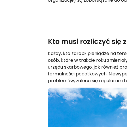
organizacje) są zobowiązane do od
Kto musi rozliczyć się
Każdy, kto zarobił pieniądze na ter
osób, które w trakcie roku zmieniał
urzędu skarbowego, jak również pr
formalności podatkowych. Niewypeł
problemów, zaleca się regularne i 