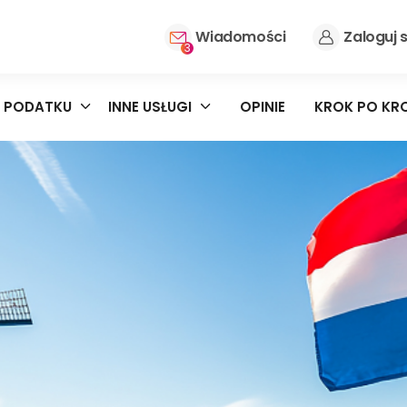
Wiadomości
Zaloguj s
3
 PODATKU
INNE USŁUGI
OPINIE
KROK PO KR