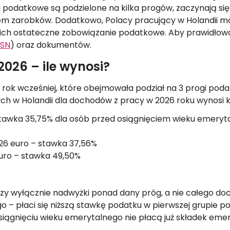
i podatkowe są podzielone na kilka progów, zaczynają się
m zarobków. Dodatkowo, Polacy pracujący w Holandii mog
ch ostateczne zobowiązanie podatkowe. Aby prawidłowo 
BSN
) oraz dokumentów.
026 – ile wynosi?
k wcześniej, które obejmowała podział na 3 progi pod
 w Holandii dla dochodów z pracy w 2026 roku wynosi k
stawka 35,75% dla osób przed osiągnięciem wieku emeryta
426 euro – stawka 37,56%
euro – stawka 49,50%
 wyłącznie nadwyżki ponad dany próg, a nie całego do
o – płaci się niższą stawkę podatku w pierwszej grupie 
osiągnięciu wieku emerytalnego nie płacą już składek eme