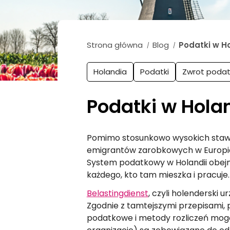
Strona główna
Blog
Podatki w Ho
/
/
Holandia
Podatki
Zwrot podat
Podatki w Hola
Pomimo stosunkowo wysokich stawe
emigrantów zarobkowych w Europie.
System podatkowy w Holandii obejm
każdego, kto tam mieszka i pracuje.
Belastingdienst
, czyli holenderski 
Zgodnie z tamtejszymi przepisami, 
podatkowe i metody rozliczeń mogą s