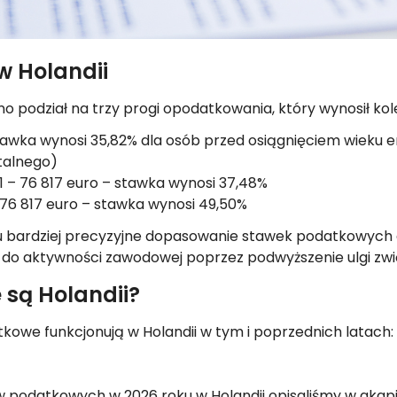
w Holandii
 podział na trzy progi opodatkowania, który wynosił kole
awka wynosi 35,82% dla osób przed osiągnięciem wieku e
talnego)
 – 76 817 euro – stawka wynosi 37,48%
6 817 euro – stawka wynosi 49,50%
u bardziej precyzyjne dopasowanie stawek podatkowych
do aktywności zawodowej poprzez podwyższenie ulgi zwią
 są Holandii?
datkowe funkcjonują w Holandii w tym i poprzednich latach:
 podatkowych w 2026 roku w Holandii opisaliśmy w akapi