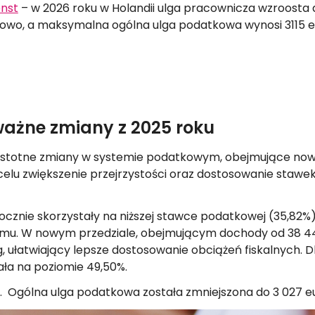
enst
– w 2026 roku w Holandii ulga pracownicza wzroosta d
owo, a maksymalna ogólna ulga podatkowa wynosi 3115 e
Odzyskaj podatek z Holandii
ważne zmiany z 2025 roku
istotne zmiany w systemie podatkowym, obejmujące nowy 
elu zwiększenie przejrzystości oraz dostosowanie staw
ocznie skorzystały na niższej stawce podatkowej (35,82%)
mu. W nowym przedziale, obejmującym dochody od 38 441
, ułatwiający lepsze dostosowanie obciążeń fiskalnych. 
ała na poziomie 49,50%.
. Ogólna ulga podatkowa została zmniejszona do 3 027 e