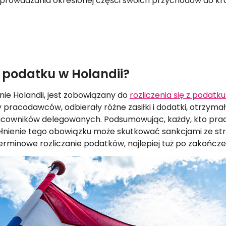
prowadzania określonej części swoich przychodów do kr
Odzyskaj podatek z Holandii
 z podatku w Holandii?
enie Holandii, jest zobowiązany do
rozliczenia się z podatku
y pracodawców, odbierały różne zasiłki i dodatki, otrzymał
acowników delegowanych. Podsumowując, każdy, kto praco
nienie tego obowiązku może skutkować sankcjami ze stro
terminowe rozliczanie podatków, najlepiej tuż po zakońc