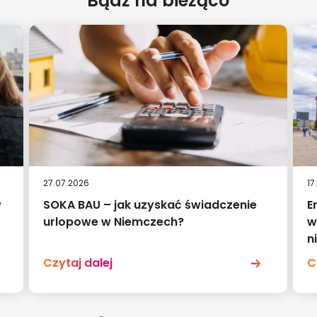
Bądź na bieżąco
27.07.2026
17
w
SOKA BAU – jak uzyskać świadczenie
E
urlopowe w Niemczech?
w
n
Czytaj dalej
C