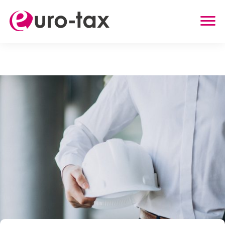
ZWROT PODATKU
HOLANDIA
NIEMCY
WIELKA BRYTANIA
BELGIA
AUSTRIA
INNE USŁUGI
ZWROT UBEZPIECZENIA Z HOLANDII
ZASIŁEK RODZINNY W HOLANDII