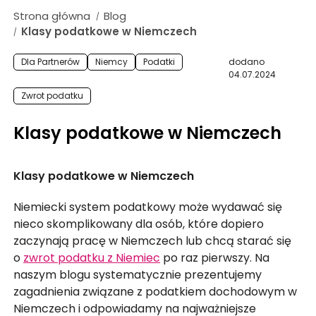
ZASIŁEK RODZINNY W NIEMCZECH
Strona główna
Blog
/
ODZYSKANIE CZEKU Z ANGLII
Klasy podatkowe w Niemczech
/
OPINIE
Dla Partnerów
Niemcy
Podatki
dodano
04.07.2024
KROK PO KROKU
Zwrot podatku
FAQ
Klasy podatkowe w Niemczech
SŁOWNIK
O NAS
Klasy podatkowe w Niemczech
KARIERA
Niemiecki system podatkowy może wydawać się
DLA FIRM
nieco skomplikowany dla osób, które dopiero
BLOG
zaczynają pracę w Niemczech lub chcą starać się
o
zwrot podatku z Niemiec
po raz pierwszy. Na
KONTAKT
naszym blogu systematycznie prezentujemy
zagadnienia związane z podatkiem dochodowym w
Niemczech i odpowiadamy na najważniejsze