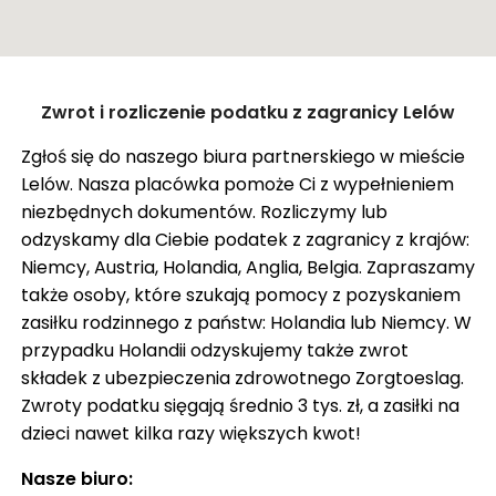
ZASIŁEK RODZINNY W NIEMCZECH
ODZYSKANIE CZEKU Z ANGLII
OPINIE
Zamknij
Zwrot i rozliczenie podatku z zagranicy Lelów
KROK PO KROKU
Pokaż trasę
Zgłoś się do naszego biura partnerskiego w mieście
FAQ
Lelów. Nasza placówka pomoże Ci z wypełnieniem
SŁOWNIK
niezbędnych dokumentów. Rozliczymy lub
odzyskamy dla Ciebie podatek z zagranicy z krajów:
O NAS
Niemcy, Austria, Holandia, Anglia, Belgia. Zapraszamy
także osoby, które szukają pomocy z pozyskaniem
KARIERA
zasiłku rodzinnego z państw: Holandia lub Niemcy. W
DLA FIRM
przypadku Holandii odzyskujemy także zwrot
składek z ubezpieczenia zdrowotnego Zorgtoeslag.
BLOG
Zwroty podatku sięgają średnio 3 tys. zł, a zasiłki na
KONTAKT
dzieci nawet kilka razy większych kwot!
Nasze biuro: