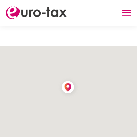
ZWROT PODATKU
HOLANDIA
NIEMCY
WIELKA BRYTANIA
BELGIA
AUSTRIA
INNE USŁUGI
ZWROT UBEZPIECZENIA Z HOLANDII
ZASIŁEK RODZINNY W HOLANDII