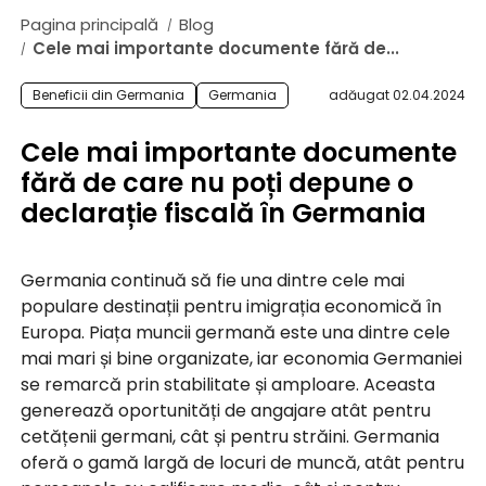
PRIMIREA ALOCATIEI DIN GERMANIA
Pagina principală
Blog
/
ANAF - ASISTENȚĂ DECLARAȚII FISCALE
Cele mai importante documente fără de...
/
CE SPUN CLIENTII
Beneficii din Germania
Germania
adăugat 02.04.2024
CUM FUNCTIONEAZA?
Cele mai importante documente
FAQ
fără de care nu poți depune o
DICȚIONAR DE TERMENI
declarație fiscală în Germania
COOPERARE
Germania continuă să fie una dintre cele mai
CINE SUNTEM
populare destinații pentru imigrația economică în
Europa. Piața muncii germană este una dintre cele
BLOG
mai mari și bine organizate, iar economia Germaniei
CONTACT
se remarcă prin stabilitate și amploare. Aceasta
generează oportunități de angajare atât pentru
cetățenii germani, cât și pentru străini. Germania
oferă o gamă largă de locuri de muncă, atât pentru