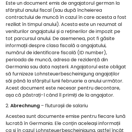
Este un document emis de angajatorul german la
sfârșitul anului fiscal (sau după încheierea
contractului de muncă în cazul în care acesta a fost
reziliat în timpul anului). Acesta este un rezumat al
veniturilor angajatului și a reținerilor de impozit pe
tot parcursul anului. De asemenea, pot fi găsite
informații despre clasa fiscală a angajatului,
numărul de identificare fiscală (ID number),
perioada de muncă, adresa de rezidență din
Germania sau data nașterii. Angajatorul este obligat
să furnizeze Lohnsteuerbescheinigung angajaților
săi până la sfârșitul lunii februarie a anului următor.
Acest document este necesar pentru decontare,
așa că păstrați-l când îl primiți de la angajator.
2.
Abrechnung
– fluturașii de salariu
Acestea sunt documente emise pentru fiecare lună
lucrată în Germania. Ele conțin aceleași informații
ca și în cazul Lohnsteuerbescheinigung, astfel încât