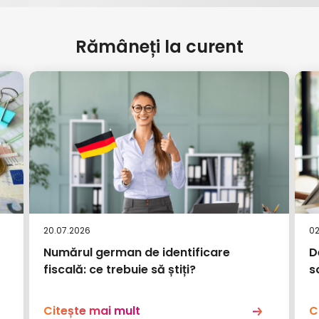
Rămâneți la curent
20.07.2026
02
Numărul german de identificare
D
fiscală: ce trebuie să știți?
s
Citește mai mult
C