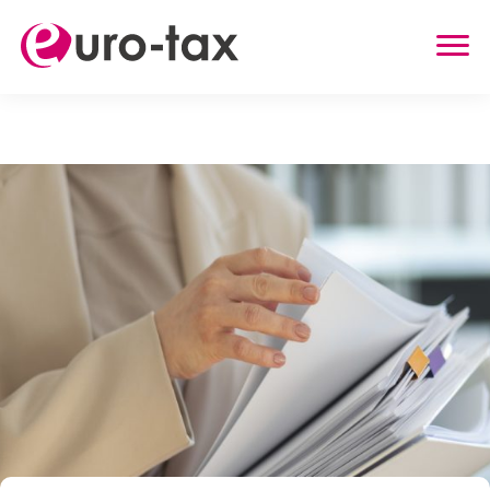
RETURNARI DE TAXE
OLANDA
GERMANIA
MAREA BRITANIE
BELGIA
AUSTRIA
ALTE SERVICII
RECUPERAREA ASIGURARII DIN OLANDA
PRIMIREA ALOCATIEI DIN OLANDA