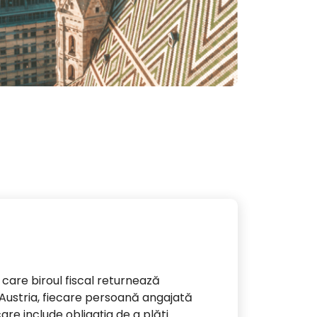
care biroul fiscal returnează
În Austria, fiecare persoană angajată
 care include obligația de a plăti