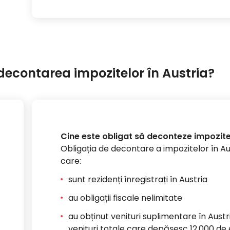
decontarea impozitelor în Austria?
Cine este obligat să deconteze impozitel
Obligația de decontare a impozitelor în Au
care:
sunt rezidenți înregistrați în Austria
au obligații fiscale nelimitate
au obținut venituri suplimentare în Aust
venituri totale care depășesc 12.000 de