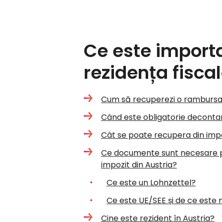
Ce este importa
rezidența fiscal
Cum să recuperezi o rambursar
Când este obligatorie decontar
Cât se poate recupera din impoz
Ce documente sunt necesare p
impozit din Austria?
Ce este un Lohnzettel?
Ce este UE/SEE și de ce est
Cine este rezident în Austria?