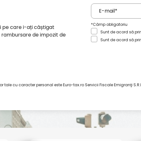
*Câmp obligatoriu
i pe care i-ați câștigat
Sunt de acord să prim
 o rambursare de impozit de
Sunt de acord să pri
Trimite
r tale cu caracter personal este Euro-tax.ro Servicii Fiscale Emigranţi S.R.