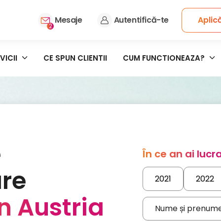
Mesaje
Autentifică-te
Aplic
2
VICII
CE SPUN CLIENTII
CUM FUNCTIONEAZA?
e
În ce an ai lucr
re
2021
2022
in Austria