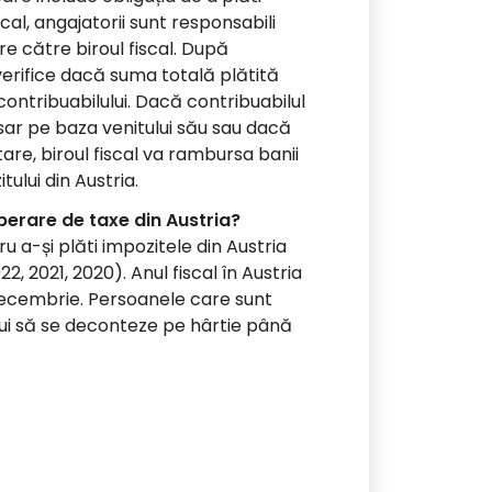
scal, angajatorii sunt responsabili
 către biroul fiscal. După
 verifice dacă suma totală plătită
contribuabilului. Dacă contribuabilul
sar pe baza venitului său sau dacă
tare, biroul fiscal va rambursa banii
ului din Austria.
uperare de taxe din Austria?
tru a-și plăti impozitele din Austria
2, 2021, 2020). Anul fiscal în Austria
 decembrie. Persoanele care sunt
bui să se deconteze pe hârtie până