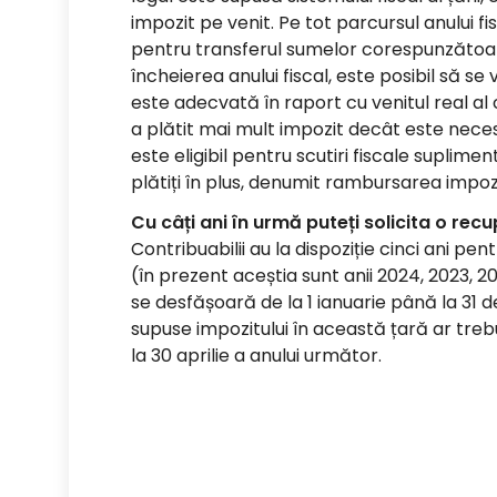
impozit pe venit. Pe tot parcursul anului fi
pentru transferul sumelor corespunzătoare
încheierea anului fiscal, este posibil să se
este adecvată în raport cu venitul real al 
a plătit mai mult impozit decât este nece
este eligibil pentru scutiri fiscale suplimen
plătiți în plus, denumit rambursarea impozit
Cu câți ani în urmă puteți solicita o rec
Contribuabilii au la dispoziție cinci ani pen
(în prezent aceștia sunt anii 2024, 2023, 202
se desfășoară de la 1 ianuarie până la 31
supuse impozitului în această țară ar tre
la 30 aprilie a anului următor.