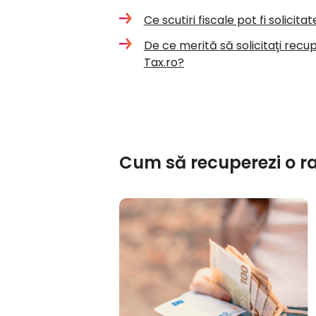
Ce scutiri fiscale pot fi solicit
De ce merită să solicitaţi recu
Tax.ro?
Cum să recuperezi o r