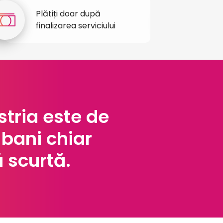
Plătiți doar după
S
finalizarea serviciului
c
tria este de
 bani chiar
 scurtă.