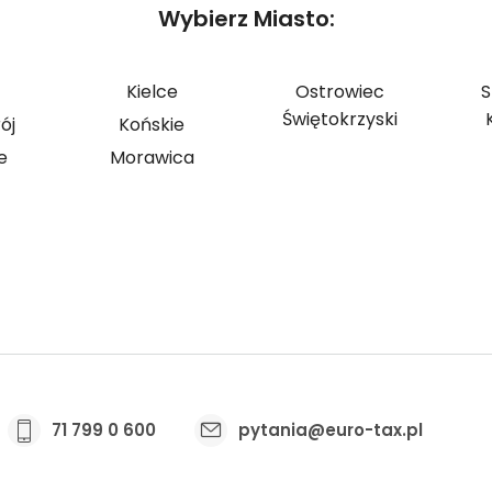
Wybierz Miasto:
Kielce
Ostrowiec
S
Świętokrzyski
ój
Końskie
e
Morawica
z kontakt z osobami pracującymi za granicą? Sprawd
71 799 0 600
pytania@euro-tax.pl