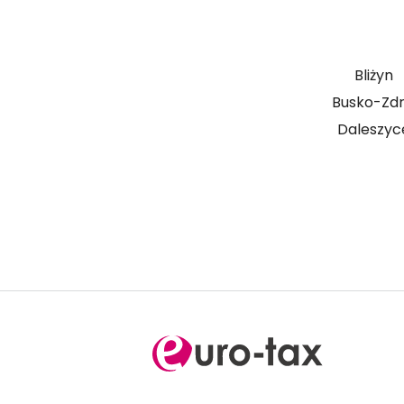
Bliżyn
Busko-Zdr
Daleszyc
Prowadzisz firmę i mas