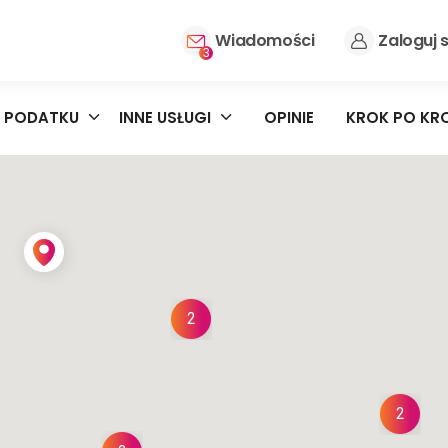
Wiadomości
Zaloguj s
3
 PODATKU
INNE USŁUGI
OPINIE
KROK PO KR
2
2