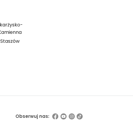
karżysko-
Kamienna
Staszów
ź możliwości współpracy
Obserwuj nas: