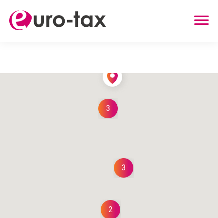
ZWROT PODATKU
HOLANDIA
NIEMCY
3
WIELKA BRYTANIA
BELGIA
AUSTRIA
INNE USŁUGI
3
ZWROT UBEZPIECZENIA Z HOLANDII
ZASIŁEK RODZINNY W HOLANDII
2