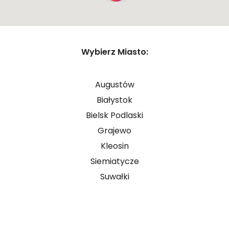
ZASIŁEK RODZINNY W NIEMCZECH
ODZYSKANIE CZEKU Z ANGLII
OPINIE
Zamknij
Wybierz Miasto:
KROK PO KROKU
Pokaż trasę
FAQ
Augustów
SŁOWNIK
Białystok
O NAS
Bielsk Podlaski
Grajewo
KARIERA
Kleosin
DLA FIRM
Siemiatycze
BLOG
Suwałki
KONTAKT