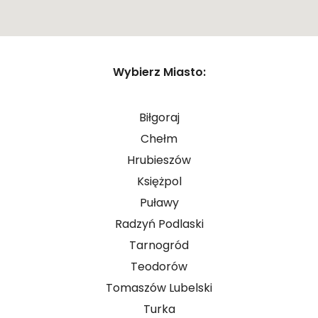
ZASIŁEK RODZINNY W NIEMCZECH
ODZYSKANIE CZEKU Z ANGLII
OPINIE
Zamknij
Wybierz Miasto:
KROK PO KROKU
Pokaż trasę
FAQ
Biłgoraj
SŁOWNIK
Chełm
O NAS
Hrubieszów
Księżpol
KARIERA
Puławy
DLA FIRM
Radzyń Podlaski
BLOG
Tarnogród
Teodorów
KONTAKT
Tomaszów Lubelski
Turka