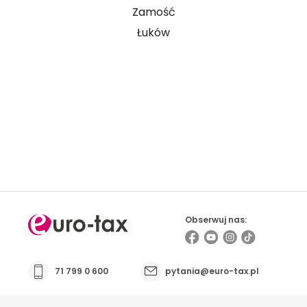
Zamość
Łuków
Prowadzisz firmę i masz kontakt z osobami
pracującymi za granicą? Sprawdź możliwości
współpracy
Obserwuj nas:
71 799 0 600
pytania@euro-tax.pl