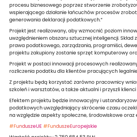
ZASIŁEK RODZINNY W NIEMCZECH
procesu biznesowego poprzez stworzenie zrobotyz
ODZYSKANIE CZEKU Z ANGLII
wspierającego działanie łańcuchów procesów zrob
generowania deklaracji podatkowych.”
OPINIE
Projekt jest realizowany, aby wzmocnić poziom inn
KROK PO KROKU
uwzględnieniem obszaru sztucznej inteligencji. Skład
prawa podatkowego, zarządzania, programiści, dewe
FAQ
projektu zakupiony zostanie sprzęt komputerowy o
SŁOWNIK
Projekt w postaci innowacji procesowych realizowany
O NAS
rozliczenia podatku dla klientów pracujących legalnie
KARIERA
Z projektu będą korzystać zarówno pracownicy wnio
szkoleń i warsztatów, a także aktualni i przyszli klien
DLA FIRM
Efektem projektu będzie innowacyjny i ustandaryzowa
BLOG
podatkowych uwzględniający skrócenie czasu oczeki
na względzie aspekty społeczne, środowiskowe oraz 
KONTAKT
#FunduszeUE
#FunduszeEuropejskie