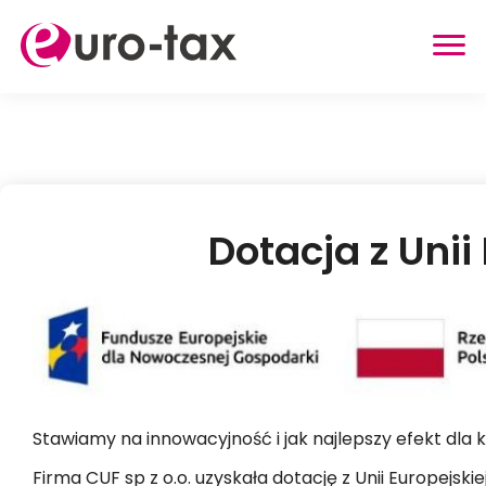
ZWROT PODATKU
HOLANDIA
NIEMCY
Dotacja z Unii
WIELKA BRYTANIA
BELGIA
AUSTRIA
INNE USŁUGI
ZWROT UBEZPIECZENIA Z HOLANDII
Stawiamy na innowacyjność i jak najlepszy efekt dla k
ZASIŁEK RODZINNY W HOLANDII
Firma CUF sp z o.o. uzyskała dotację z Unii Europejs