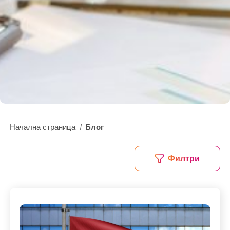
ОТЗИВИ
КАК РАБОТИМ?
FAQ
РЕЧНИК
СЪТРУДНИЧЕСТВО
ЗА НАС
Начална страница
Блог
/
БЛОГ
КОНТАКТИ
Филтри