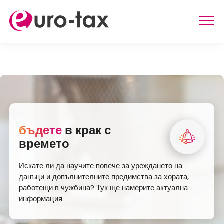
ВЪЗСТАНОВЯВАНЕ НА ДАНЪЦИ
ХОЛАНДИЯ
ГЕРМАНИЯ
ВЕЛИКОБРИТАНИЯ
бъдете
в крак с
БЕЛГИЯ
времето
АВСТРИЯ
Искате ли да научите повече за уреждането на
ДРУГИ УСЛУГИ
данъци и допълнителните предимства за хората,
работещи в чужбина? Тук ще намерите актуална
ВЪЗСТАНОВЯВАНЕ НА ЗДРАВНО
информация.
ЗАСТРАХОВАТЕЛНИ ВНОСКИ
СЕМЕЙНИ НАДБАВКИ ОТ ГЕРМАНИЯ