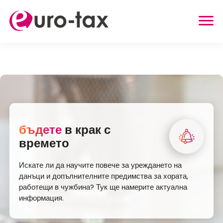
ВЪЗСТАНОВЯВАНЕ НА ДАНЪЦИ
ХОЛАНДИЯ
ГЕРМАНИЯ
ВЕЛИКОБРИТАНИЯ
бъдете
в крак с
БЕЛГИЯ
времето
АВСТРИЯ
Искате ли да научите повече за уреждането на
ДРУГИ УСЛУГИ
данъци и допълнителните предимства за хората,
работещи в чужбина? Тук ще намерите актуална
ВЪЗСТАНОВЯВАНЕ НА ЗДРАВНО
информация.
ЗАСТРАХОВАТЕЛНИ ВНОСКИ
СЕМЕЙНИ НАДБАВКИ ОТ ГЕРМАНИЯ