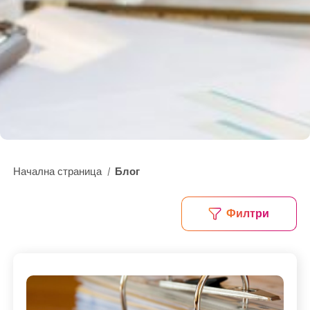
ОТЗИВИ
КАК РАБОТИМ?
FAQ
РЕЧНИК
СЪТРУДНИЧЕСТВО
ЗА НАС
Начална страница
Блог
/
БЛОГ
КОНТАКТИ
Филтри